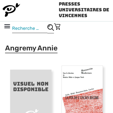
Presses
Universitaires de
Vincennes
Science ouverte
Vidéo & audio
Angremy Annie