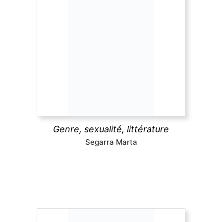
Genre, sexualité, littérature
Théories féministes et queers, psychanalyse,
déconstruction, question décoloniale, politiques de
la traduction, pédagogies féministes. Les essais ici
réunis montrent comment, selon les mots de Anne
Emmanuelle Berger, « ce que la littérature fait au
genre, c'est défaire son ordre, attenter à son unité
et sa souveraineté ».
Genre, sexualité, littérature
découvrir
Segarra Marta