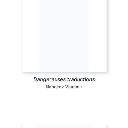
Dangereuses traductions
À partir de textes pour la plupart inédits en
français, cet ouvrage présente la pensée et les
pratiques de la traduction de Nabokov, leur
évolution dans le temps jusqu’à la défense radicale
du littéralisme, une position extrême et
dérangeante.
Dangereuses traductions
découvrir
Nabokov Vladimir