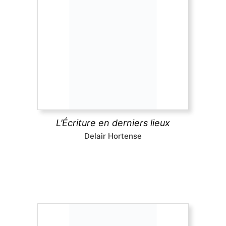
L’Écriture en derniers lieux
Pour certains auteurs, l’impression de l’ouvrage
relance l’écriture au lieu d’y mettre un terme. Cet
ouvrage réexamine l’histoire littéraire et les
Rougon-Macquart
à la lumière des épreuves
typographiques, où Zola révise littéralement le
texte de chaque roman à la dernière minute.
L’Écriture en derniers lieux
découvrir
Delair Hortense