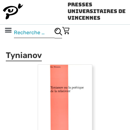
Presses
Universitaires de
Vincennes
Science ouverte
Vidéo & audio
Tynianov