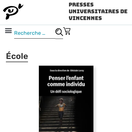
Presses
Universitaires de
Vincennes
Science ouverte
Vidéo & audio
École