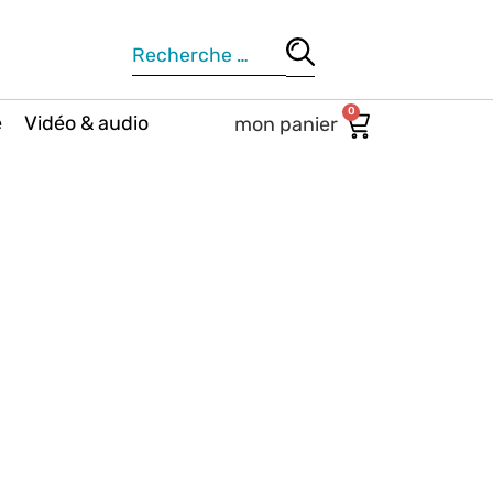
0
e
Vidéo & audio