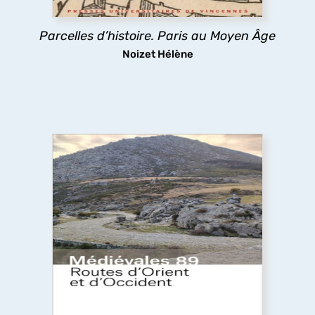
parisien.
Parcelles d’histoire. Paris au Moyen Âge
découvrir
Noizet Hélène
Routes d’Orient et d’Occident
Pèlerins, marchands et autres voyageurs
sillonnent les routes médiévales, y compris dans
des espaces inhospitaliers, ignorant sans doute
que les infrastructures routières qu’ils
empruntaient ont fait l’objet d’aménagements
complexes.