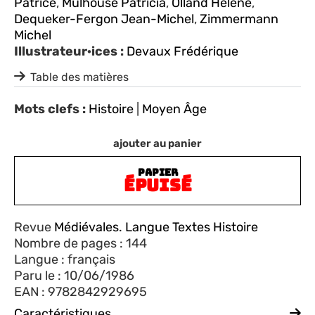
Patrice
,
Mulhouse Patricia
,
Olland Hélène
,
Dequeker-Fergon Jean-Michel
,
Zimmermann
Michel
Illustrateur·ices :
Devaux Frédérique
Table des matières
Mots clefs :
Histoire
|
Moyen Âge
ajouter au panier
PAPIER
ÉPUISÉ
Revue
Médiévales. Langue Textes Histoire
Nombre de pages : 144
Langue : français
Paru le : 10/06/1986
EAN : 9782842929695
Caractéristiques