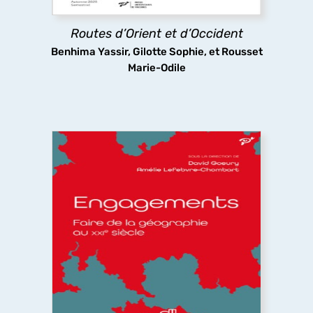
Routes d’Orient et d’Occident
découvrir
Benhima Yassir, Gilotte Sophie, et Rousset
Marie-Odile
Engagements. Faire de la géographie au
XXIe siècle
Que signifie s’engager à faire de la géographie
dans un monde incertain dominé par les chocs
politiques, économiques et environnementaux ?
Les géographes s’engagent pour construire une
science commune, ouverte, citoyenne et