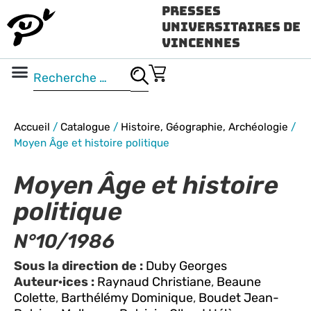
Presses
Universitaires de
Vincennes
Science ouverte
Vidéo & audio
Accueil
/
Catalogue
/
Histoire, Géographie, Archéologie
/
Moyen Âge et histoire politique
Moyen Âge et histoire
politique
N°10/1986
Sous la direction de :
Duby Georges
Auteur·ices :
Raynaud Christiane
,
Beaune
Colette
,
Barthélémy Dominique
,
Boudet Jean-