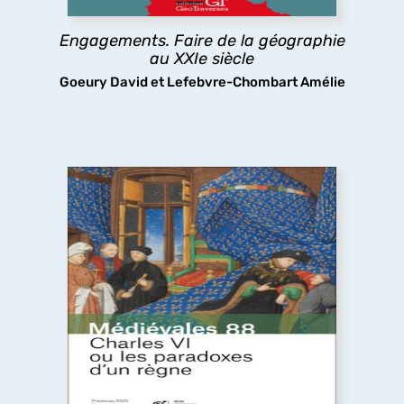
participative.
Engagements. Faire de la géographie
découvrir
au XXIe siècle
Goeury David et Lefebvre-Chombart Amélie
Charles VI ou les paradoxes d’un règne
Le long règne de Charles VI a longtemps été
considéré comme une catastrophe, pourtant les
arts et les lettres ont fleuri à sa cour, tandis que
sa folie même stimulait la réflexion politique : tels
sont les paradoxes ici analysés.