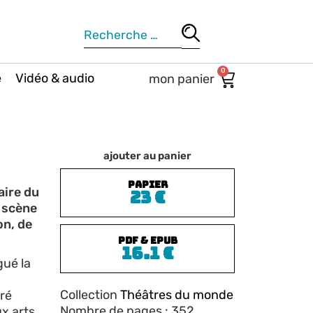
0
e
Vidéo & audio
ajouter au panier
PAPIER
aire du
23
€
a scène
on, de
PDF & EPUB
16.1
€
gué la
Collection
Théâtres du monde
cré
Nombre de pages : 352
x arts