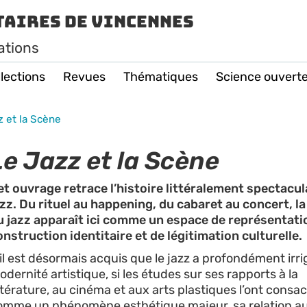
taires de Vincennes
ations
lections
Revues
Thématiques
Science ouvert
z et la Scène
Le Jazz et la Scène
et ouvrage retrace l’histoire littéralement spectacul
azz. Du rituel au happening, du cabaret au concert, l
u jazz apparaît ici comme un espace de représentati
onstruction identitaire et de légitimation culturelle.
il est désormais acquis que le jazz a profondément irri
dernité artistique, si les études sur ses rapports à la
ttérature, au cinéma et aux arts plastiques l’ont consa
omme un phénomène esthétique majeur, sa relation au