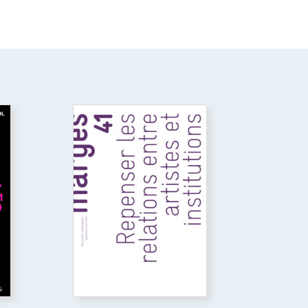
Repenser les relations
ue
entre artistes et
institutions
or
 du
Ce numéro explore les
nt
relations entre artistes et
institutions, en analysant les
aux
tensions entre aspirations
que
artistiques et logiques
cé
institutionnelles, afin de
ion
mettre en lumière les
rapports de pouvoir à