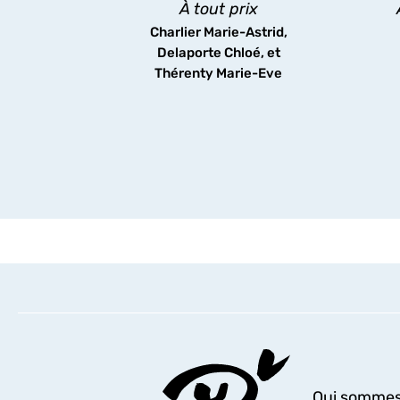
siècle à nos jours.
À tout prix
Charlier Marie-Astrid,
découvrir
Delaporte Chloé, et
Thérenty Marie-Eve
Qui sommes