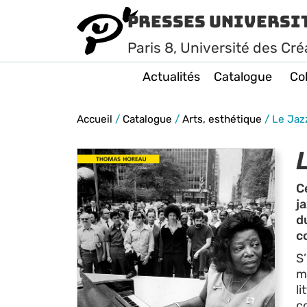
Presses Universi
Paris
8
, Université des Cré
Actualités
Catalogue
Col
Accueil
/
Catalogue
/
Arts, esthétique
/
Le Jaz
C
j
d
c
S’
mo
li
c