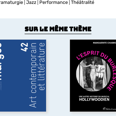
ramaturgie
|
Jazz
|
Performance
|
Théâtralité
Sur le même thème
Art contemporain et
littérature
L’Esprit du burlesq
uelles sont les relations
L’ouvrage revisite l’âge d’
ntre art contemporain et
du film musical américain
ittérature ? A travers des
XXe siècle en y chercha
exemples allant des
l’héritage du théâtre
mprunts littéraires à des
burlesque
qui se trouve 
uvres plastiques jusqu’à
origines du genre, mais 
l’usage par l’art
le cinéma a en partie effa
contemporain de textes
pour privilégier sa dimens
ittéraires,
marges
explore
romantique.