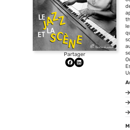
d
a
th
l
qu
s
a
s
Partager
O
E
Un
A
M