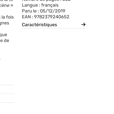
Langue : français
scène
»
Paru le : 05/12/2019
EAN : 9782379240652
la fois
ignes
Caractéristiques
ique
ée de
,