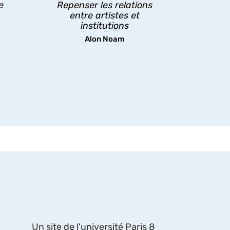
e
Repenser les relations
l’œuvre.
entre artistes et
institutions
découvrir
Alon Noam
Un site de l'université Paris 8