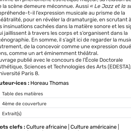
e la scène demeure méconnue. Aussi
« Le Jazz et la 
ppréhende-t-il l’expression musicale au prisme de la
éâtralité, pour en révéler la dramaturgie, en scrutant à 
es insinuations cachées dans la matière sonore et les s
i jaillissent à travers les corps et s’organisent dans la
cénographie. En somme, il s’agit ici de regarder la mus
utrement, de la concevoir comme une expression dou
ens, comme un art éminemment théâtral.
uvrage publié avec le concours de l’École Doctorale
sthétique, Sciences et Technologies des Arts (EDESTA)
iversité Paris 8.
uteur·ices :
Horeau Thomas
Table des matières
4ème de couverture
Extrait(s)
ots clefs :
Culture africaine
|
Culture américaine
|