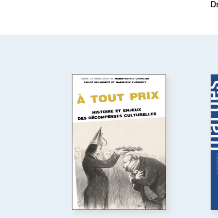
D
À tout prix
Premier livre à étudier les
Q
prix culturels, artistiques et
e
médiatiques de l’espace
l
francophone dans leur
diversité (littérature, théâtre,
e
cinéma, télévision, musiques
œ
populaires, art
contemporain, bande
dessinée, jeux vidéo), du XIX
l