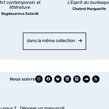
Art contemporain et
L’Esprit du burlesqu
les pratiques existantes.
littérature
Chabrol Marguerite
découvrir
Bagdasarova Satenik
découvrir
dans la même collection
Nous suivre
-nous ?
Déposer un manuscrit