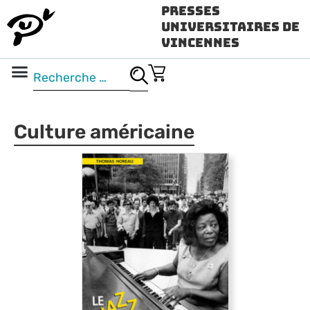
Presses
Universitaires de
Vincennes
Science ouverte
Vidéo & audio
Culture américaine