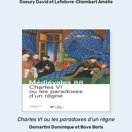
Goeury David et Lefebvre-Chombart Amélie
Charles VI ou les paradoxes d’un règne
Le long règne de Charles VI a longtemps été
considéré comme une catastrophe, pourtant les
arts et les lettres ont fleuri à sa cour, tandis que
sa folie même stimulait la réflexion politique : tels
sont les paradoxes ici analysés.
découvrir
Charles VI ou les paradoxes d’un règne
Demartini Dominique et Bove Boris