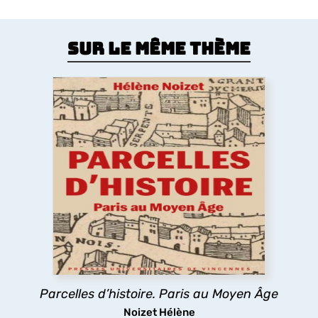
Sur le même thème
Parcelles d’histoire. Paris au Moyen
Âge
Comment le Moyen Âge a dessiné la forme de la
ville de Paris ? Les églises, la trame des rues, les
lotissements, la poésie urbaine montrent
comment les pratiques des habitants médiévaux
ont durablement structuré l’espace urbain
parisien.
Parcelles d’histoire. Paris au Moyen Âge
découvrir
Noizet Hélène