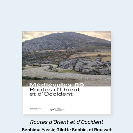
Routes d’Orient et d’Occident
Pèlerins, marchands et autres voyageurs
sillonnent les routes médiévales, y compris dans
des espaces inhospitaliers, ignorant sans doute
que les infrastructures routières qu’ils
empruntaient ont fait l’objet d’aménagements
complexes.
Routes d’Orient et d’Occident
découvrir
Benhima Yassir, Gilotte Sophie, et Rousset