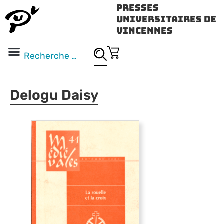
Presses
Universitaires de
Vincennes
Science ouverte
Vidéo & audio
Delogu Daisy