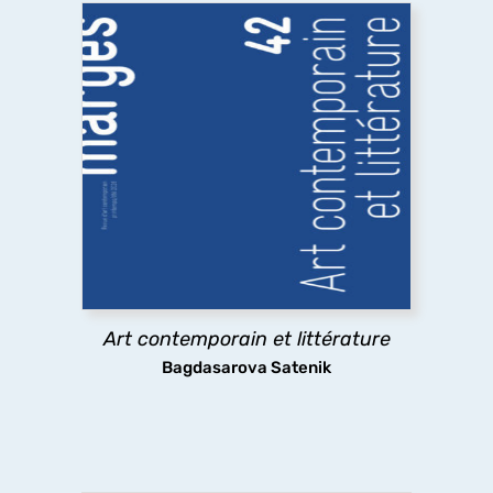
Art contemporain et littérature
Quelles sont les relations entre art contemporain
et littérature ? A travers des exemples allant des
emprunts littéraires à des œuvres plastiques
jusqu’à l’usage par l’art contemporain de textes
littéraires,
marges
explore les pratiques
existantes.
Art contemporain et littérature
découvrir
Bagdasarova Satenik