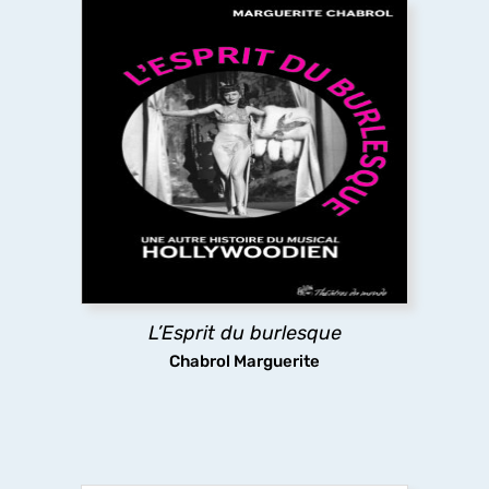
L’Esprit du burlesque
L’ouvrage revisite l’âge d’or du film musical
américain du XXe siècle en y cherchant l’héritage
du théâtre
burlesque
qui se trouve aux origines
du genre, mais que le cinéma a en partie effacé
pour privilégier sa dimension romantique.
découvrir
L’Esprit du burlesque
Chabrol Marguerite