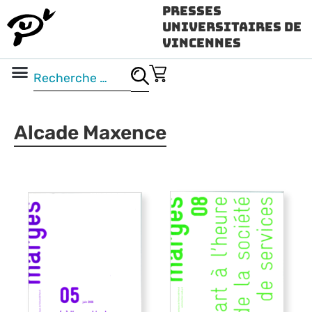
Presses
Universitaires de
Vincennes
Science ouverte
Vidéo & audio
Alcade Maxence