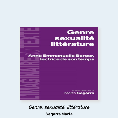
Genre, sexualité, littérature
Théories féministes et queers, psychanalyse,
déconstruction, question décoloniale, politiques
de la traduction, pédagogies féministes. Les
essais ici réunis montrent comment, selon les
mots de Anne Emmanuelle Berger, « ce que la
littérature fait au genre, c'est défaire son ordre,
attenter à son unité et sa souveraineté ».
Genre, sexualité, littérature
découvrir
Segarra Marta