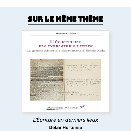
Sur le même thème
L’Écriture en derniers lieux
Pour certains auteurs, l’impression de l’ouvrage
relance l’écriture au lieu d’y mettre un terme. Cet
ouvrage réexamine l’histoire littéraire et les
Rougon-Macquart
à la lumière des épreuves
typographiques, où Zola révise littéralement le
texte de chaque roman à la dernière minute.
L’Écriture en derniers lieux
découvrir
Delair Hortense