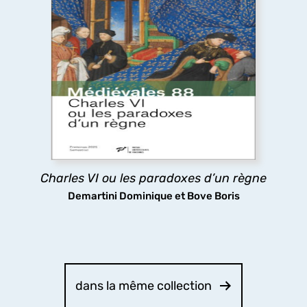
Charles VI ou les paradoxes d’un règne
Le long règne de Charles VI a longtemps été
considéré comme une catastrophe, pourtant les
arts et les lettres ont fleuri à sa cour, tandis que
sa folie même stimulait la réflexion politique : tels
sont les paradoxes ici analysés.
découvrir
Charles VI ou les paradoxes d’un règne
Demartini Dominique et Bove Boris
dans la même collection