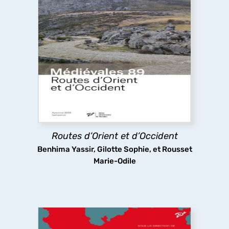
Routes d’Orient et d’Occident
Pèlerins, marchands et autres voyageurs
sillonnent les routes médiévales, y compris dans
des espaces inhospitaliers, ignorant sans doute
que les infrastructures routières qu’ils
empruntaient ont fait l’objet d’aménagements
complexes.
Routes d’Orient et d’Occident
découvrir
Benhima Yassir, Gilotte Sophie, et Rousset
Marie-Odile