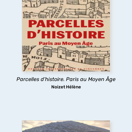
Parcelles d’histoire. Paris au Moyen
Âge
Comment le Moyen Âge a dessiné la forme de la
ville de Paris ? Les églises, la trame des rues, les
lotissements, la poésie urbaine montrent
comment les pratiques des habitants médiévaux
ont durablement structuré l’espace urbain
parisien.
Parcelles d’histoire. Paris au Moyen Âge
découvrir
Noizet Hélène