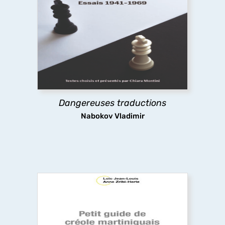
Dangereuses traductions
À partir de textes pour la plupart inédits en
français, cet ouvrage présente la pensée et les
pratiques de la traduction de Nabokov, leur
évolution dans le temps jusqu’à la défense
radicale du littéralisme, une position extrême et
dérangeante.
Dangereuses traductions
découvrir
Nabokov Vladimir
Petit guide de créole martiniquais