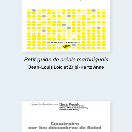
Visite guidée de la grammaire du créole
martiniquais, destinée tant aux locuteurs de
cette langue, qui bien souvent ne lui associent
pas la notion de « grammaire », qu'aux non
créolophones. Tous risquent d'être étonnés de sa
riche complexité.
Petit guide de créole martiniquais
découvrir
Jean-Louis Loïc et Zribi-Hertz Anne
Building on Babel’s rubble