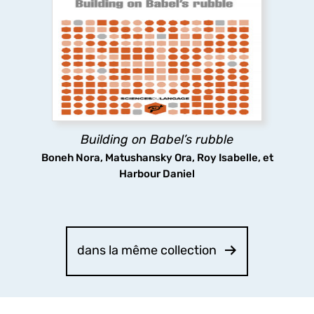
This volume explores the unity of linguistic
diversity in ‘Babel’s rubble’ in the Generative
framework, covering a wide range of topics in
the various levels of linguistic analysis, with a
particular focus on Georgian and Kartvelian
languages.
Building on Babel’s rubble
découvrir
Boneh Nora, Matushansky Ora, Roy Isabelle, et
Harbour Daniel
dans la même collection