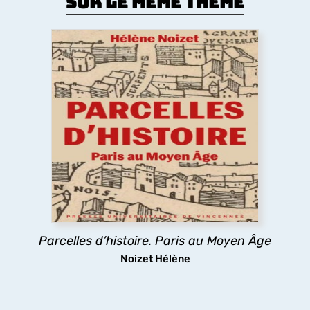
Sur le même thème
Parcelles d’histoire. Paris au Moyen
Âge
Comment le Moyen Âge a dessiné la forme de la
ville de Paris ? Les églises, la trame des rues, les
lotissements, la poésie urbaine montrent
comment les pratiques des habitants médiévaux
ont durablement structuré l’espace urbain
parisien.
Parcelles d’histoire. Paris au Moyen Âge
découvrir
Noizet Hélène