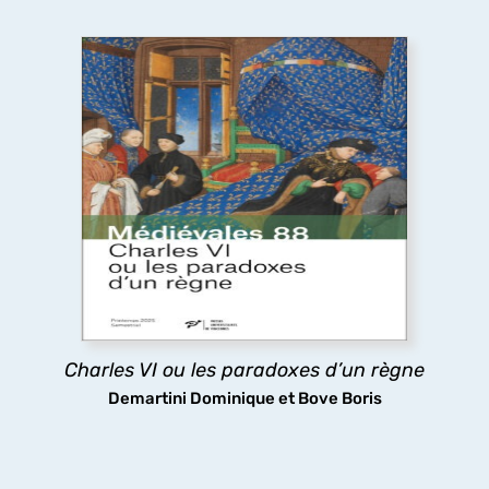
Charles VI ou les paradoxes d’un règne
Le long règne de Charles VI a longtemps été
considéré comme une catastrophe, pourtant les
arts et les lettres ont fleuri à sa cour, tandis que
sa folie même stimulait la réflexion politique : tels
sont les paradoxes ici analysés.
découvrir
Charles VI ou les paradoxes d’un règne
Demartini Dominique et Bove Boris