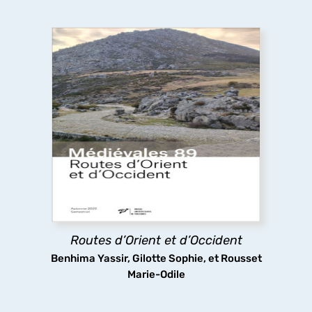
Routes d’Orient et d’Occident
Pèlerins, marchands et autres voyageurs
sillonnent les routes médiévales, y compris dans
des espaces inhospitaliers, ignorant sans doute
que les infrastructures routières qu’ils
empruntaient ont fait l’objet d’aménagements
complexes.
Routes d’Orient et d’Occident
découvrir
Benhima Yassir, Gilotte Sophie, et Rousset
Marie-Odile