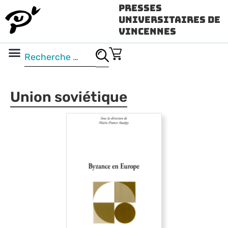
Presses
Universitaires de
Vincennes
Science ouverte
Vidéo & audio
Union soviétique