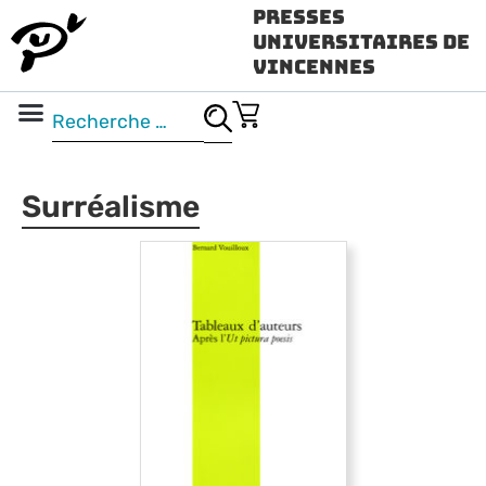
Presses
Universitaires de
Vincennes
Science ouverte
Vidéo & audio
Surréalisme