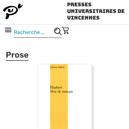
Presses
Universitaires de
Vincennes
Science ouverte
Vidéo & audio
Prose