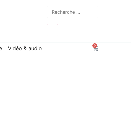
0
e
Vidéo & audio