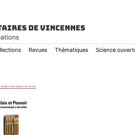
taires de Vincennes
éations
llections
Revues
Thématiques
Science ouvert