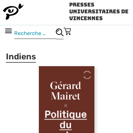
Presses
Universitaires de
Vincennes
Science ouverte
Vidéo & audio
Indiens