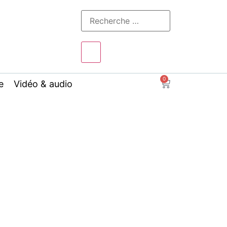
0
e
Vidéo & audio