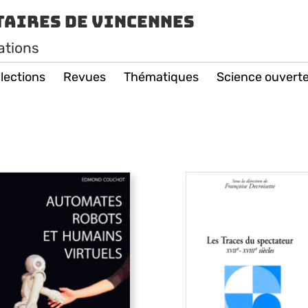
taires de Vincennes
ations
lections
Revues
Thématiques
Science ouvert