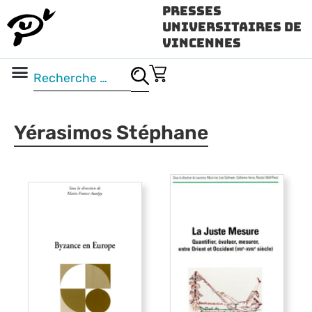
Presses
Universitaires de
Vincennes
Science ouverte
Vidéo & audio
Yérasimos Stéphane