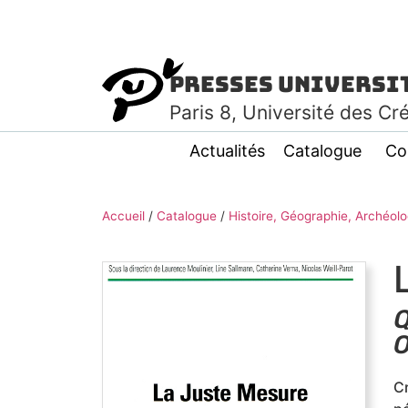
Presses Universi
Paris
8
, Université des Cr
Actualités
Catalogue
Co
Accueil
/
Catalogue
/
Histoire, Géographie, Archéolo
Q
O
Cr