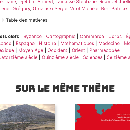
téphane
,
Djebbar Ahmed
,
Lamassé Stéphane
,
Ricordel Joëll
uenet Grégory
,
Gruzinski Serge
,
Virol Michèle
,
Bret Patrice
Table des matières
ts clefs :
Byzance
|
Cartographie
|
Commerce
|
Corps
|
É
space
|
Espagne
|
Histoire
|
Mathématiques
|
Médecine
|
Me
exique
|
Moyen Âge
|
Occident
|
Orient
|
Pharmacopée
|
atorzième siècle
|
Quinzième siècle
|
Sciences
|
Seizième s
Sur le même thème
Engagements. Faire d
Routes d’Orient et
géographie au XXIe si