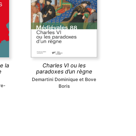
paradoxes d’un règne
ire de
Le long règne de Charles VI a
onde
longtemps été considéré
chocs
comme une catastrophe,
 et
pourtant les arts et les lettres
ont fleuri à sa cour, tandis que
ent
sa folie même stimulait la
nce
réflexion politique : tels sont les
ne et
paradoxes ici analysés.
e la
Charles VI ou les
e
paradoxes d’un règne
découvrir
Demartini Dominique et Bove
re-
Boris