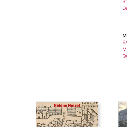
S
Q
Mo
E
M
Qu
Parcelles d’histoire. Paris
au Moyen Âge