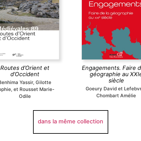
d’Occident
Que signifie s’engager à fa
erins, marchands et autres
la géographie dans un m
geurs sillonnent les routes
incertain dominé par les 
évales, y compris dans des
politiques, économiques
ces inhospitaliers, ignorant
environnementaux ?
sans doute que les
Les géographes s’engag
astructures routières qu’ils
pour construire une scie
pruntaient ont fait l’objet
commune, ouverte, citoyen
aménagements complexes.
participative.
Routes d’Orient et
Engagements. Faire d
d’Occident
géographie au XXI
découvrir
siècle
Benhima Yassir, Gilotte
découvrir
Goeury David et Lefebv
ophie, et Rousset Marie-
Chombart Amélie
Odile
dans la même collection