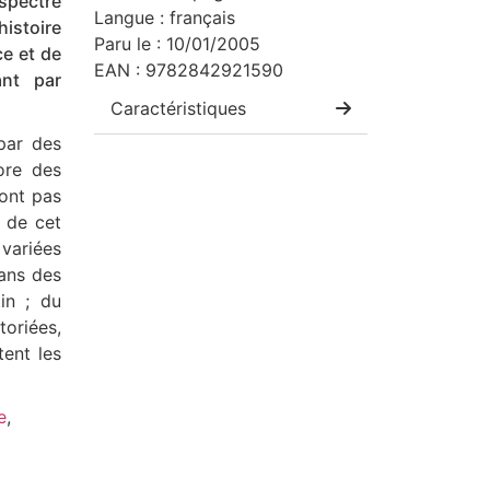
 spectre
Langue : français
histoire
Paru le : 10/01/2005
ce et de
EAN : 9782842921590
ant par
Caractéristiques
 par des
ore des
sont pas
r de cet
 variées
ans des
in ; du
oriées,
tent les
e
,