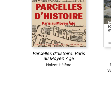
Comment le Moyen Âge a
Pèl
dessiné la forme de la ville de
voya
Paris ? Les églises, la trame des
médi
rues, les lotissements, la poésie
espa
urbaine montrent comment les
pratiques des habitants
infr
médiévaux ont durablement
em
structuré l’espace urbain
d’
parisien.
Parcelles d’histoire. Paris
au Moyen Âge
Noizet Hélène
découvrir
S