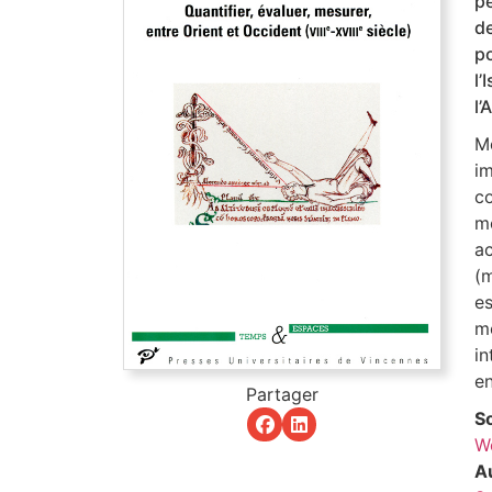
pé
de
po
l
l’
Me
i
co
mo
ac
(
e
m
in
en
Partager
So
We
Au