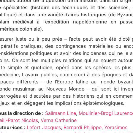
riodes autour de la question de la mesure, dans un large
 spécialités (histoire des techniques et des sciences, 
litique) et dans une variété d’aires historiques (de Byzan
’Islam médiéval à l’expédition napoléonienne en pass
Amérique coloniale).
surer juste ou à peu près – l’acte peut avoir été dicté
mpératifs pratiques, des contingences matérielles ou enc
nsidérations politiques et avoir des incidences qui ne le 
ins. Ce sont les multiples relations qui se nouent autou
te simple et quotidien, opéré dans les sphères les plus
médecine, travaux publics, commerce) à des époques et d
spaces différents – de l’Europe latine au monde byzant
onde musulman au Nouveau Monde – qui sont ici invent
terrogées et discutées par des historiens qui en commen
jeux et en dégagent les implications épistémologiques.
us la direction de :
Sallmann Line
,
Moulinier-Brogi Laurenc
ill-Parot Nicolas
,
Verna Catherine
teur·ices :
Lefort Jacques
,
Bernardi Philippe
,
Yérasimos