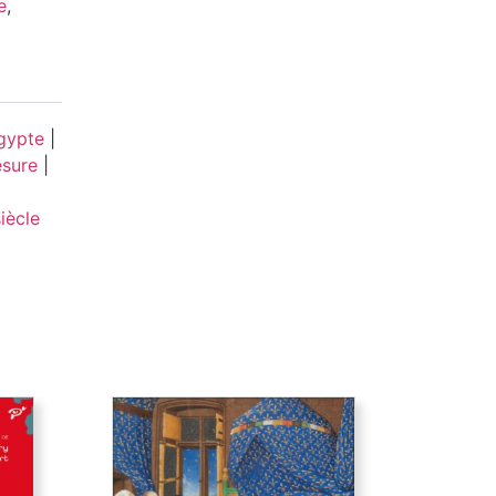
e
,
gypte
|
sure
|
iècle
e la
Charles VI ou les
ècle