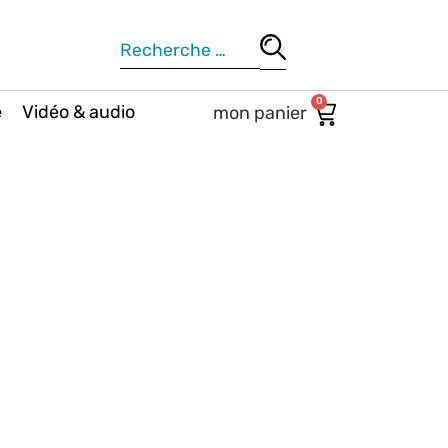
0
e
Vidéo & audio