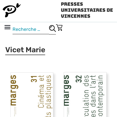
Presses
Universitaires de
Vincennes
Science ouverte
Vidéo & audio
Vicet Marie