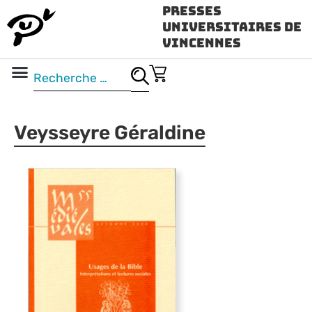
Presses
Universitaires de
Vincennes
Science ouverte
Vidéo & audio
Veysseyre Géraldine