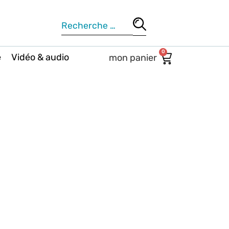
0
e
Vidéo & audio