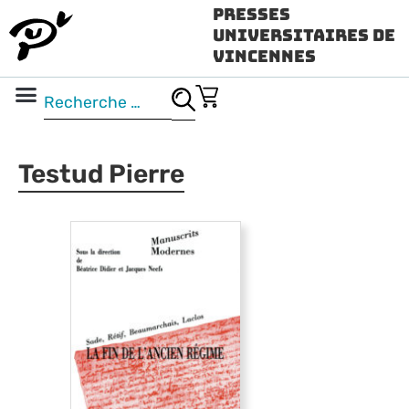
Presses
Universitaires de
Vincennes
Science ouverte
Vidéo & audio
Testud Pierre