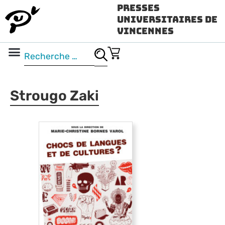
Presses
Universitaires de
Vincennes
Science ouverte
Vidéo & audio
Strougo Zaki