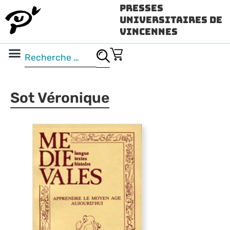
Presses
Universitaires de
Vincennes
Science ouverte
Vidéo & audio
Sot Véronique