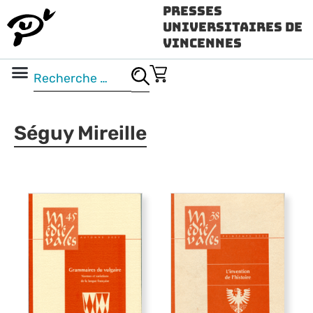
Presses
Universitaires de
Vincennes
Science ouverte
Vidéo & audio
Séguy Mireille