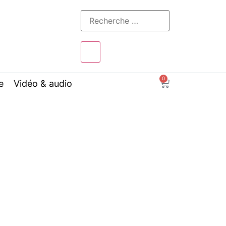
0
e
Vidéo & audio