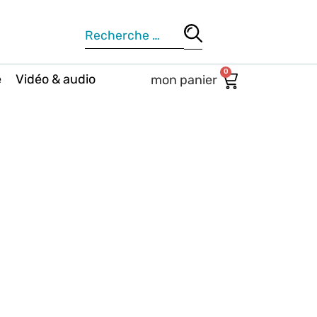
0
e
Vidéo & audio