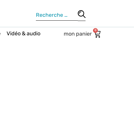
0
e
Vidéo & audio