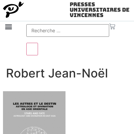
Presses
Universitaires de
Vincennes
Science ouverte
Vidéo & audio
Robert Jean-Noël