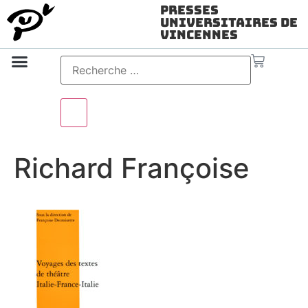
Presses
Universitaires de
Vincennes
Science ouverte
Vidéo & audio
Richard Françoise