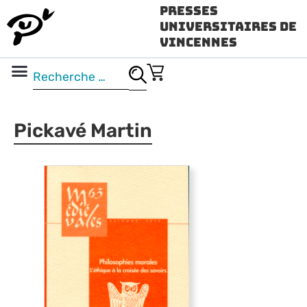
Presses
Universitaires de
Vincennes
Science ouverte
Vidéo & audio
Pickavé Martin