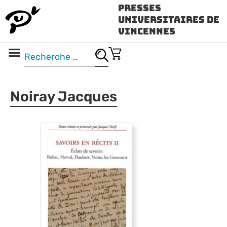
Presses
Universitaires de
Vincennes
Science ouverte
Vidéo & audio
Noiray Jacques