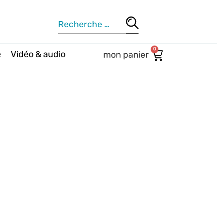
0
e
Vidéo & audio