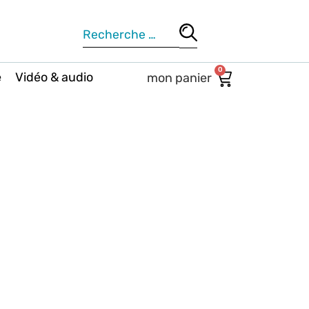
0
e
Vidéo & audio