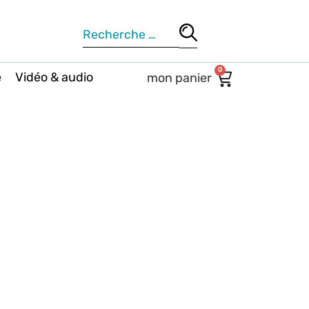
0
e
Vidéo & audio