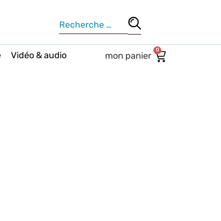
0
e
Vidéo & audio