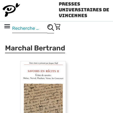
Presses
Universitaires de
Vincennes
Science ouverte
Vidéo & audio
Marchal Bertrand