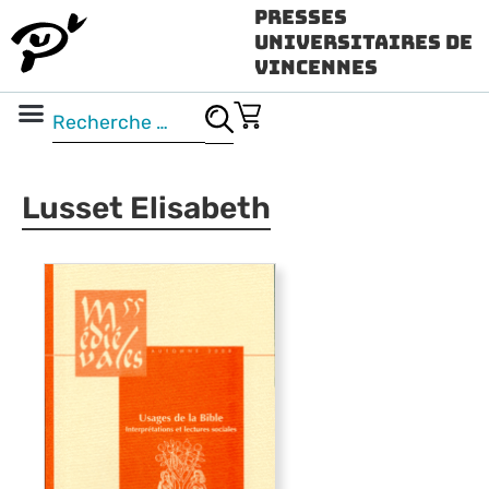
Presses
Universitaires de
Vincennes
Science ouverte
Vidéo & audio
Lusset Elisabeth