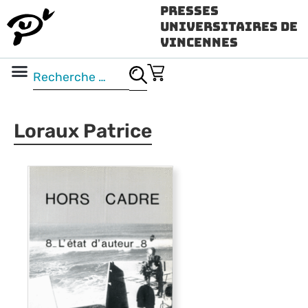
Presses
Universitaires de
Vincennes
Science ouverte
Vidéo & audio
Loraux Patrice