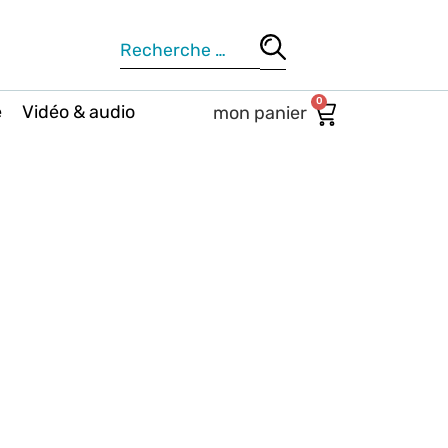
0
e
Vidéo & audio