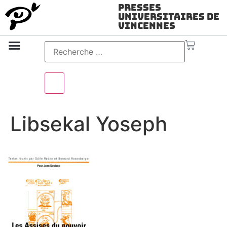
Presses
Universitaires de
Vincennes
Science ouverte
Vidéo & audio
Libsekal Yoseph