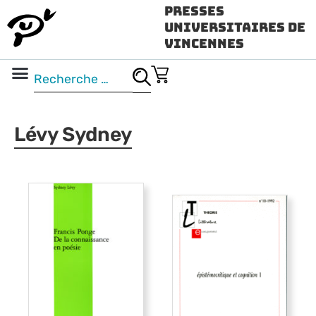
Presses
Universitaires de
Vincennes
Science ouverte
Vidéo & audio
Lévy Sydney